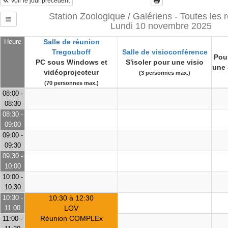
Voir le jour précédent
Station Zoologique / Galériens - Toutes les 
Lundi 10 novembre 2025
Heure
Salle de réunion
Tregouboff
Salle de visioconférence
Pour
PC sous Windows et
S'isoler pour une visio
une 
vidéoprojecteur
(3 personnes max.)
(70 personnes max.)
08:00 -
08:30
08:30 -
09:00
09:00 -
09:30
09:30 -
10:00
10:00 -
10:30
10:30 -
10:30 à 12:30
11:00
LOV
Réunion COMPLEx
11:00 -