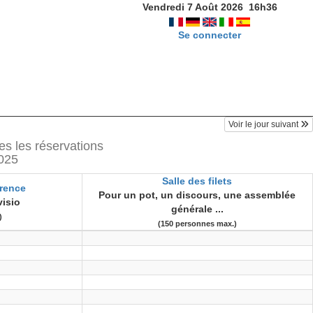
Vendredi 7 Août 2026
16
h
36
Se connecter
Voir le jour suivant
es les réservations
025
Salle des filets
érence
Pour un pot, un discours, une assemblée
visio
générale ...
)
(150 personnes max.)