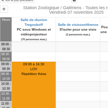
Voir le jour précédent
Station Zoologique / Galériens - Toutes les 
Vendredi 07 novembre 2025
Heure
Salle de réunion
Tregouboff
Salle de visioconférence
Pour
PC sous Windows et
S'isoler pour une visio
une 
vidéoprojecteur
(3 personnes max.)
(70 personnes max.)
08:00 -
08:30
08:30 -
09:00
09:00 -
09:00 à 16:30
09:30
LOV
Répétition thèse
09:30 -
10:00
10:00 -
10:30
10:30 -
11:00
11:00 -