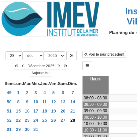
In
Vi
Planning de r
Voir le jour précédent
Décembre 2025
Aujourd'hui
Heure
Sem
Lun.
Mar.
Mer.
Jeu.
Ven.
Sam.
Dim.
49
1
2
3
4
5
6
7
08:00 - 08:30
50
8
9
10
11
12
13
14
08:30 - 09:00
51
15
16
17
18
19
20
21
09:00 - 09:30
09:30 - 10:00
52
22
23
24
25
26
27
28
10:00 - 10:30
01
29
30
31
10:30 - 11:00
11:00 - 11:30