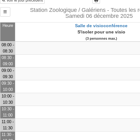
Voir le jour précédent
Station Zoologique / Galériens - Toutes les 
Samedi 06 décembre 2025
Heure
Salle de visioconférence
S'isoler pour une visio
(3 personnes max.)
08:00 -
08:30
08:30 -
09:00
09:00 -
09:30
09:30 -
10:00
10:00 -
10:30
10:30 -
11:00
11:00 -
11:30
11:30 -