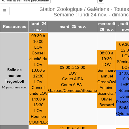
Voir la semaine précédente
Station Zoologique / Galériens - Toutes
Semaine : lundi 24 nov. - diman
lundi 24
mercredi
jeudi
Ressources
mardi 25 nov.
nov.
26 nov.
nov
09:30 à
10:00
09:30
LOV
12:
Conseil
08:00 à
LO
d'unité du
19:30
Sémin
LOV
LOV
09:00 à 12:00
LO
Salle de
10:00 à
Séminaire
LOV
14:00
réunion
12:30
annuel
Cours AIEA
16:
Tregouboff
LOV
GreenOwl
Cours AIEA -
IME
Conseil
Antoine
70 personnes max.
Gazeau/Comeau/Alliouane
Réun
unité LOV
Sciandra /
Comi
14:00 à
Olivier
Platef
15:30
Bernard
BioMo
LOV
Cytomé
Réunion
COMPLEx
13:00 à 14:00