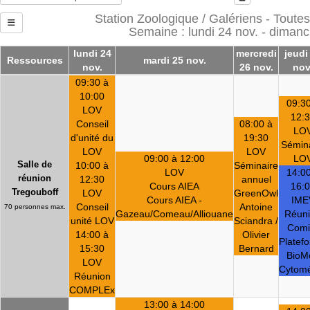
Station Zoologique / Galériens - Toutes
Semaine : lundi 24 nov. - diman
lundi 24
mercredi
jeudi
Ressources
mardi 25 nov.
nov.
26 nov.
nov
09:30 à
10:00
09:30
LOV
12:
Conseil
08:00 à
LO
d'unité du
19:30
Sémin
LOV
LOV
09:00 à 12:00
LO
Salle de
10:00 à
Séminaire
LOV
14:00
réunion
12:30
annuel
Cours AIEA
16:
Tregouboff
LOV
GreenOwl
Cours AIEA -
IME
Conseil
Antoine
70 personnes max.
Gazeau/Comeau/Alliouane
Réun
unité LOV
Sciandra /
Comi
14:00 à
Olivier
Platef
15:30
Bernard
BioMo
LOV
Cytomé
Réunion
COMPLEx
13:00 à 14:00